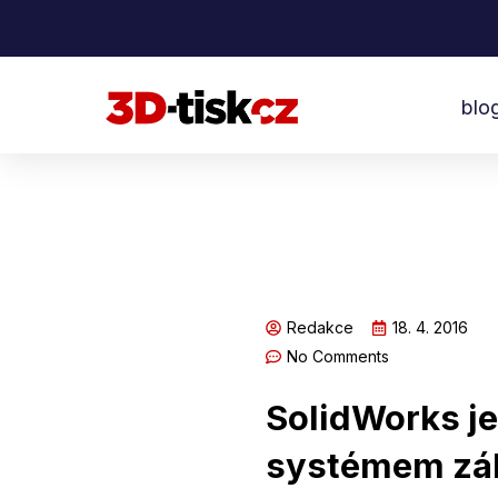
Přeskočit
na
obsah
blo
Redakce
18. 4. 2016
No Comments
SolidWorks j
systémem zák