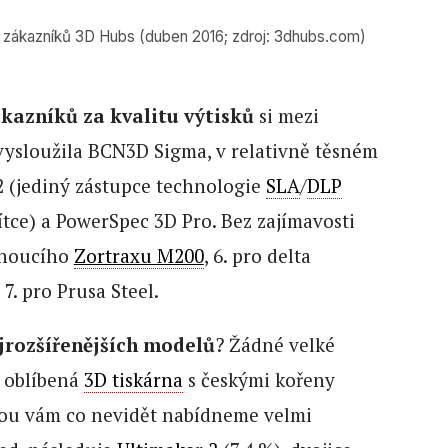
e zákazníků 3D Hubs (duben 2016; zdroj: 3dhubs.com)
kazníků za kvalitu výtisků
si mezi
vysloužila BCN3D Sigma, v relativně těsném
2 (jediný zástupce technologie
SLA
/
DLP
ítce) a PowerSpec 3D Pro. Bez zajímavosti
árnoucího
Zortraxu M200
, 6. pro delta
7. pro Prusa Steel.
jrozšířenějších modelů
? Žádné velké
í oblíbená
3D tiskárna
s českými kořeny
erou vám co nevidět nabídneme velmi