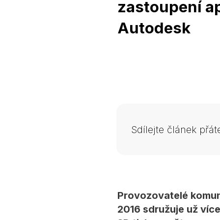
zastoupení ap
Autodesk
Sdílejte článek přá
Provozovatelé komuni
2016 sdružuje už víc