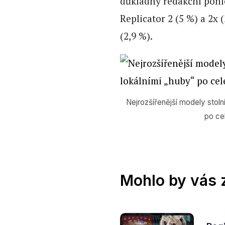
důkladný redakční pohl
Replicator 2 (5 %) a 2x 
(2,9 %).
Nejrozšířenější modely stoln
po ce
Mohlo by vás 