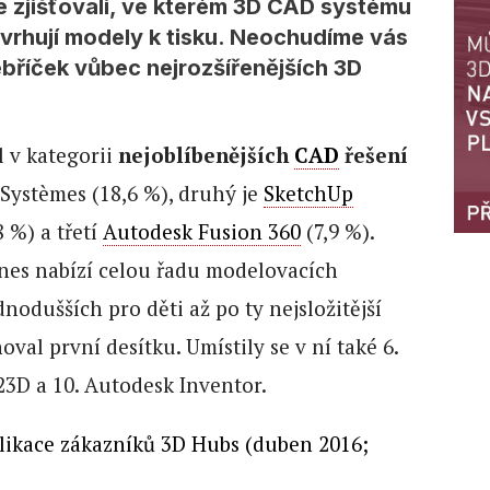
e zjišťovali, ve kterém 3D CAD systému
avrhují modely k tisku. Neochudíme vás
ebříček vůbec nejrozšířenějších 3D
l v kategorii
nejoblíbenějších
CAD
řešení
Systèmes (18,6 %), druhý je
SketchUp
8 %) a třetí
Autodesk Fusion 360
(7,9 %).
nes nabízí celou řadu modelovacích
dnodušších pro děti až po ty nejsložitější
oval první desítku. Umístily se v ní také 6.
3D a 10. Autodesk Inventor.