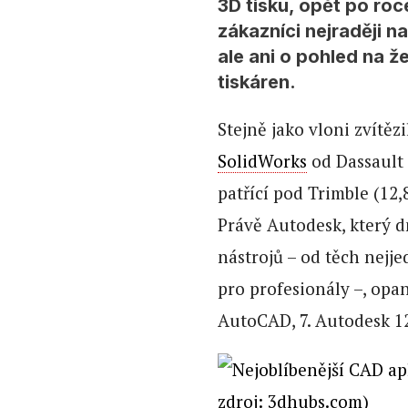
3D tisku, opět po roc
zákazníci nejraději n
ale ani o pohled na ž
tiskáren.
Stejně jako vloni zvítězi
SolidWorks
od Dassault 
patřící pod Trimble (12,
Právě Autodesk, který d
nástrojů – od těch nejje
pro profesionály –, opan
AutoCAD, 7. Autodesk 12