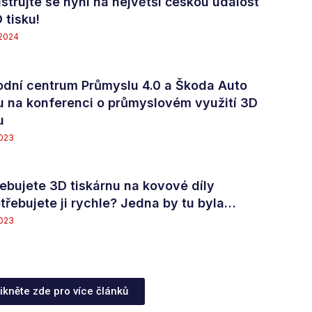
strujte se nyní na největší českou událost
 tisku!
 2024
odní centrum Průmyslu 4.0 a Škoda Auto
u na konferenci o průmyslovém využití 3D
u
2023
ebujete 3D tiskárnu na kovové díly
třebujete ji rychle? Jedna by tu byla…
2023
likněte zde pro více článků