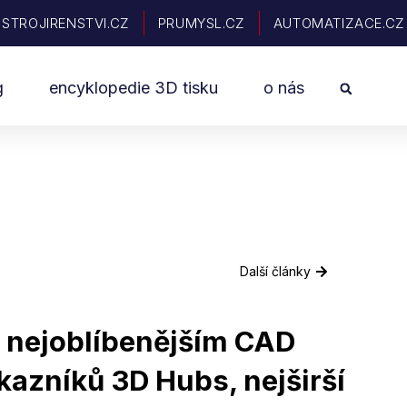
STROJIRENSTVI.CZ
PRUMYSL.CZ
AUTOMATIZACE.CZ
Sea
g
encyklopedie 3D tisku
o nás
Další články
e nejoblíbenějším CAD
azníků 3D Hubs, nejširší