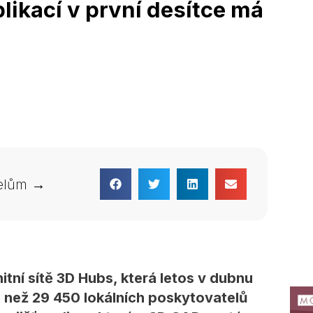
likací v první desítce má
telům →
tní sítě 3D Hubs, která letos v dubnu
e než 29 450 lokálních poskytovatelů