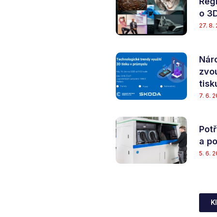
Regi
o 3D
27. 8.
Nár
zvo
tisk
7. 6. 
Potř
a po
5. 6. 
K