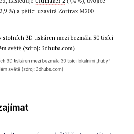
ed, následuje
Ultimaker 2
(7,4 %), dvojice
(2,9 %) a pětici uzavírá Zortrax M200
ích 3D tiskáren mezi bezmála 30 tisíci lokálními „huby“
lém světě (zdroj: 3dhubs.com)
zajímat