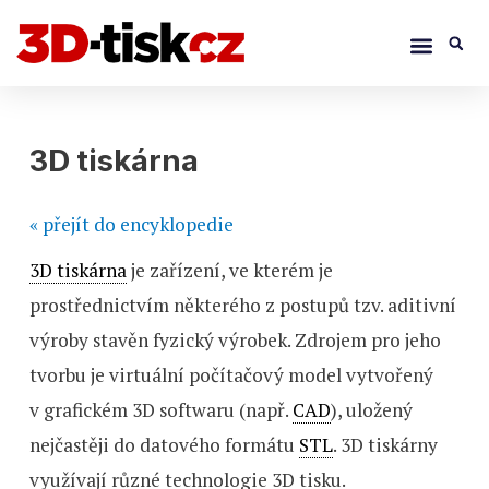
Přeskočit
Menu
S
na
obsah
Navigace
pro
3D tiskárna
příspěvek
« přejít do encyklopedie
3D tiskárna
je zařízení, ve kterém je
prostřednictvím některého z postupů tzv. aditivní
výroby stavěn fyzický výrobek. Zdrojem pro jeho
tvorbu je virtuální počítačový model vytvořený
v grafickém 3D softwaru (např.
CAD
), uložený
nejčastěji do datového formátu
STL
. 3D tiskárny
využívají různé technologie 3D tisku.