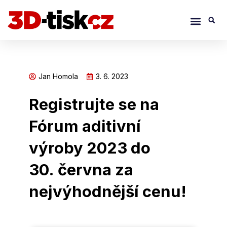
Přeskočit
Menu
S
na
obsah
Jan Homola
3. 6. 2023
Registrujte se na
Fórum aditivní
výroby 2023 do
30. června za
nejvýhodnější cenu!