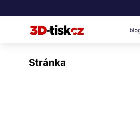
Přeskočit
na
obsah
blo
Stránka