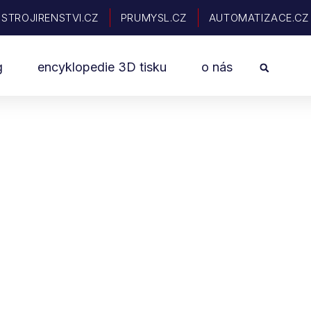
STROJIRENSTVI.CZ
PRUMYSL.CZ
AUTOMATIZACE.CZ
Sea
g
encyklopedie 3D tisku
o nás