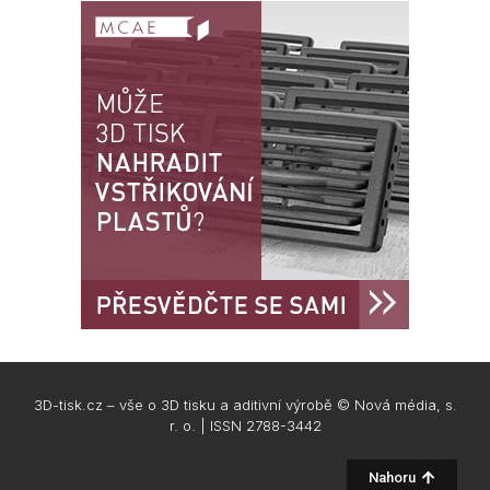
3D-tisk.cz – vše o 3D tisku a aditivní výrobě © Nová média, s.
r. o. | ISSN 2788-3442
Nahoru