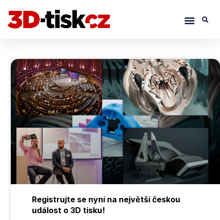
Přeskočit
Menu
S
na
obsah
Registrujte se nyní na největší českou
událost o 3D tisku!