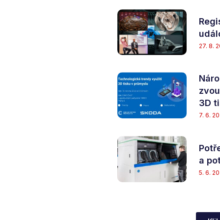
Regi
udál
27. 8. 
Náro
zvou
3D t
7. 6. 2
Potř
a po
5. 6. 2