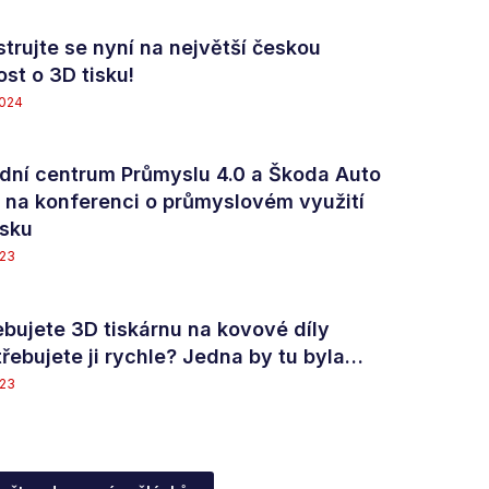
strujte se nyní na největší českou
ost o 3D tisku!
2024
dní centrum Průmyslu 4.0 a Škoda Auto
 na konferenci o průmyslovém využití
isku
023
ebujete 3D tiskárnu na kovové díly
třebujete ji rychle? Jedna by tu byla…
023