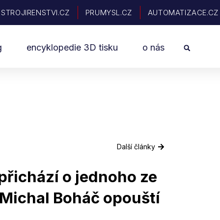
STROJIRENSTVI.CZ
PRUMYSL.CZ
AUTOMATIZACE.CZ
Sea
g
encyklopedie 3D tisku
o nás
Další články
přichází o jednoho ze
 Michal Boháč opouští