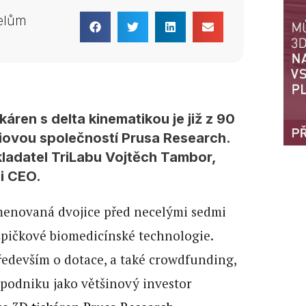
telům
áren s delta kinematikou je již z 90
iovou společností Prusa Research.
kladatel TriLabu Vojtěch Tambor,
i CEO.
jmenovaná dvojice před necelými sedmi
 špičkové biomedicínské technologie.
především o dotace, a také crowdfunding,
 podniku jako většinový investor