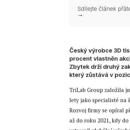
Sdílejte článek přá
→
Český výrobce 3D tisk
procent vlastněn akc
Zbytek drží druhý za
který zůstává v pozic
TriLab Group založila 
lety jako specialisté na
Rozvoj firmy se opíral 
až do roku 2021, kdy do