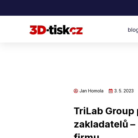
Přeskočit
na
obsah
blo
Jan Homola
3. 5. 2023
TriLab Group 
zakladatelů –
firmu