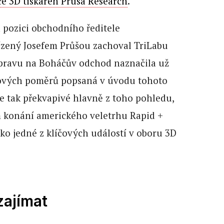
ce 3D tiskáren Prusa Research
.
 pozici obchodního ředitele
ízený Josefem Průšou zachoval TriLabu
pravu na Boháčův odchod naznačila už
vých poměrů popsaná v úvodu tohoto
e tak překvapivé hlavně z toho pohledu,
m konání amerického veletrhu Rapid +
ako jedné z klíčových událostí v oboru 3D
zajímat