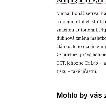
vstoupil globální výrob
Michal Boháč setrval na
a dominantní vlastník ř
značnou autonomii. Pří
dubnová změna majetko
článku. Jeho oznámení j
že přichází právě běhe
TCT, jehož se TriLab – j
tisku – také účastní.
Mohlo by vás 