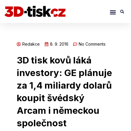
Přeskočit
Menu
S
na
obsah
Redakce
8. 9. 2016
No Comments
3D tisk kovů láká
investory: GE plánuje
za 1,4 miliardy dolarů
koupit švédský
Arcam i německou
společnost