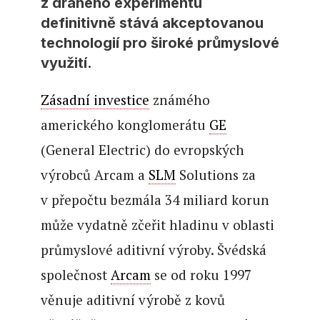
z drahého experimentu
definitivně stává akceptovanou
technologií pro široké průmyslové
využití.
Zásadní investice
známého
amerického konglomerátu
GE
(General Electric) do evropských
výrobců Arcam a
SLM
Solutions za
v přepočtu bezmála 34 miliard korun
může vydatně zčeřit hladinu v oblasti
průmyslové aditivní výroby. Švédská
společnost
Arcam
se od roku 1997
věnuje aditivní výrobě z kovů