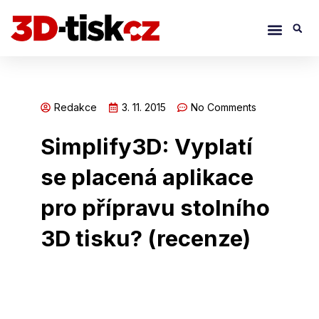
Přeskočit
Menu
S
na
obsah
Redakce
3. 11. 2015
No Comments
Simplify3D: Vyplatí
se placená aplikace
pro přípravu stolního
3D tisku? (recenze)