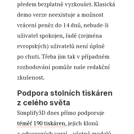
předem bezplatně vyzkoušet. Klasická
demo verze neexistuje a možnost
vrácení peněz do 14 dnů, nebude-li
uživatel spokojen, řadě (zejména
evropských) uživatelů není úplně
po chuti. Třeba jim tak v případném
rozhodování pomůže naše redakční
zkušenost.
Podpora stolních tiskáren
z celého světa
Simplify3D dnes přímo podporuje
téměř 190 tiskáren
, jejich klonů
a odvozených verzí – včetně modelů