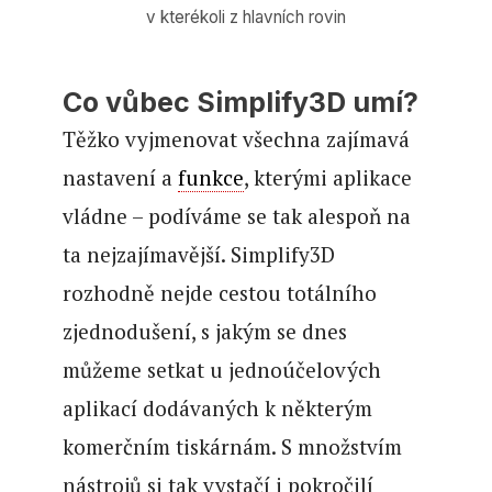
v kterékoli z hlavních rovin
Co vůbec Simplify3D umí?
Těžko vyjmenovat všechna zajímavá
nastavení a
funkce
, kterými aplikace
vládne – podíváme se tak alespoň na
ta nejzajímavější. Simplify3D
rozhodně nejde cestou totálního
zjednodušení, s jakým se dnes
můžeme setkat u jednoúčelových
aplikací dodávaných k některým
komerčním tiskárnám. S množstvím
nástrojů si tak vystačí i pokročilí