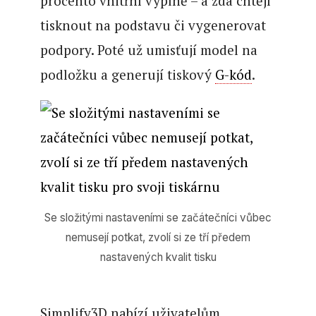
procento vnitřní výplně – a zda chtějí
tisknout na podstavu či vygenerovat
podpory. Poté už umisťují model na
podložku a generují tiskový
G-kód
.
Se složitými nastaveními se začátečníci vůbec
nemusejí potkat, zvolí si ze tří předem
nastavených kvalit tisku
Simplify3D nabízí uživatelům