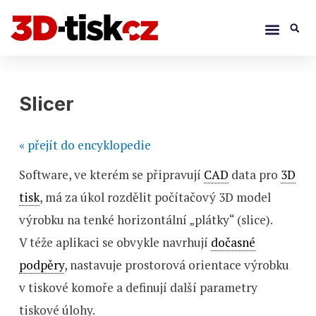
Přeskočit
Menu
S
na
obsah
Navigace
pro
Slicer
příspěvek
« přejít do encyklopedie
Software, ve kterém se připravují
CAD
data pro
3D
tisk
, má za úkol rozdělit počítačový 3D model
výrobku na tenké horizontální „plátky“ (slice).
V téže aplikaci se obvykle navrhují
dočasné
podpěry
, nastavuje prostorová orientace výrobku
v tiskové komoře a definují další parametry
tiskové úlohy.