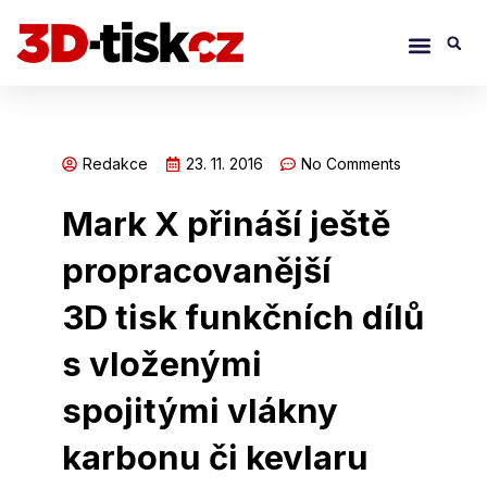
Přeskočit
Menu
S
na
obsah
Redakce
23. 11. 2016
No Comments
Mark X přináší ještě
propracovanější
3D tisk funkčních dílů
s vloženými
spojitými vlákny
karbonu či kevlaru