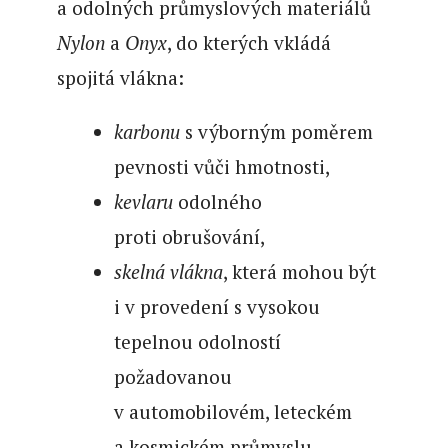
a odolných průmyslových materiálů
Nylon
a
Onyx
, do kterých vkládá
spojitá vlákna:
karbonu
s výborným poměrem
pevnosti vůči hmotnosti,
kevlaru
odolného
proti obrušování,
skelná vlákna
, která mohou být
i v provedení s vysokou
tepelnou odolností
požadovanou
v automobilovém, leteckém
a kosmickém průmyslu.