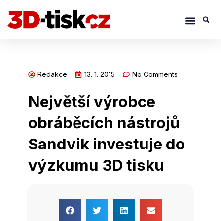
Přeskočit
Menu
S
na
obsah
Redakce
13. 1. 2015
No Comments
Největší výrobce
obráběcích nástrojů
Sandvik investuje do
výzkumu 3D tisku