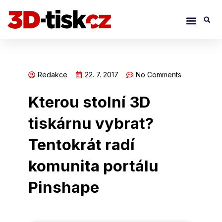
Přeskočit
Menu
S
na
obsah
Redakce
22. 7. 2017
No Comments
Kterou stolní 3D
tiskárnu vybrat?
Tentokrát radí
komunita portálu
Pinshape