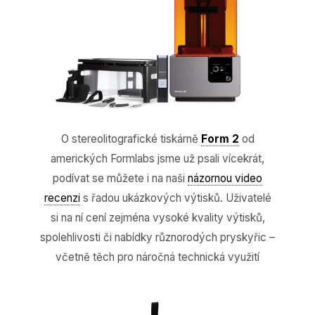
O stereolitografické tiskárně
Form 2
od
amerických Formlabs jsme už psali vícekrát,
podívat se můžete i na naši
názornou video
recenzi
s řadou ukázkových výtisků. Uživatelé
si na ní cení zejména vysoké kvality výtisků,
spolehlivosti či nabídky různorodých pryskyřic –
včetně těch pro náročná technická využití