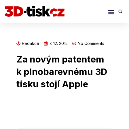
Přeskočit
Menu
S
na
obsah
Redakce
7. 12. 2015
No Comments
Za novým patentem
k plnobarevnému 3D
tisku stojí Apple