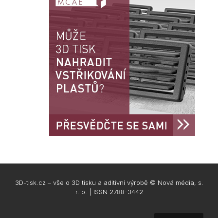
3D-tisk.cz – vše o 3D tisku a aditivní výrobě © Nová média, s.
r. o. | ISSN 2788-3442