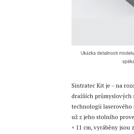
Ukázka detailnosti model
spéka
Sintratec Kit je – na r
dražších průmyslových 
technologii laserového 
už z jeho stolního prov
× 11 cm, vyráběny jsou 