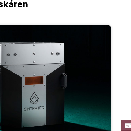
iskáren