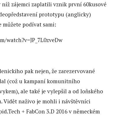
 níž zájemci zaplatili vznik první 60kusové
ideopředstavení prototypu (anglicky)
e můžete podívat sami:
om/watch?v=JP_7L0zveDw
enickiho pak nejen, že zarezervované
dal (což u kampaní komunitního
vykem), ale také je vylepšil a od loňského
. Vidět naživo je mohli i návštěvníci
pid.Tech + FabCon 3.D 2016 v německém