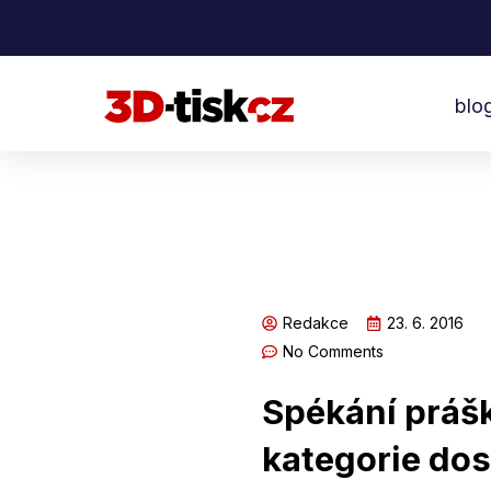
Přeskočit
na
obsah
blo
Redakce
23. 6. 2016
No Comments
Spékání prášk
kategorie dos