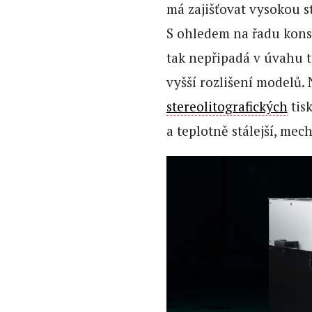
má zajišťovat vysokou s
S ohledem na řadu konst
tak nepřipadá v úvahu t
vyšší rozlišení modelů.
stereolitografických
tisk
a teplotně stálejší, me