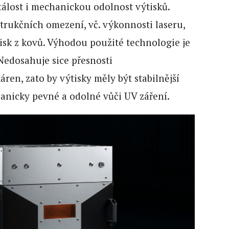
tálost i mechanickou odolnost výtisků.
rukčních omezení, vč. výkonnosti laseru,
isk z kovů. Výhodou použité technologie je
 Nedosahuje sice přesnosti
áren, zato by výtisky měly být stabilnější
chanicky pevné a odolné vůči UV záření.