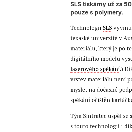
SLS tiskárny už za 50
pouze s polymery.
Technologii
SLS
vyvinul
texaské univerzitě v Au
materiálu, který je po t
digitálního modelu vys
laserového spékání
.) D
vrstev materiálu není p
myslet na dočasné podpo
spékání očištěn kartáčk
Tým Sintratec uspěl se
s touto technologií i dí