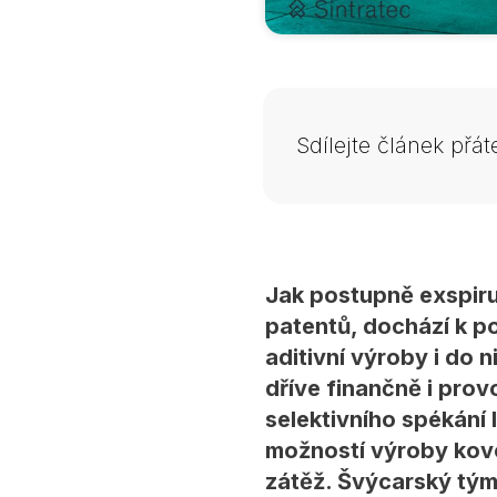
Sdílejte článek přá
Jak postupně exspiru
patentů, dochází k p
aditivní výroby i do 
dříve finančně i prov
selektivního spékání
možností výroby kovo
zátěž. Švýcarský tým 