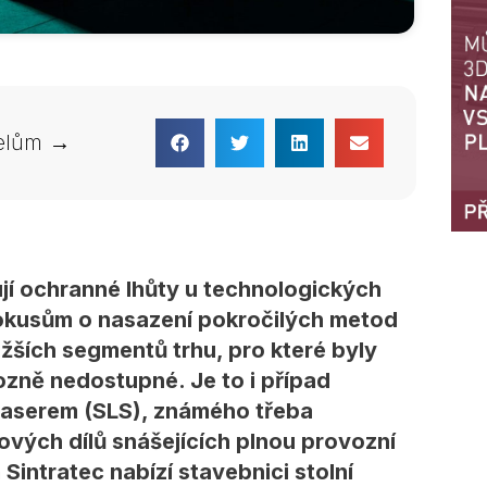
telům →
jí ochranné lhůty u technologických
okusům o nasazení pokročilých metod
nižších segmentů trhu, pro které byly
ozně nedostupné. Je to i případ
 laserem (SLS), známého třeba
vých dílů snášejících plnou provozní
Sintratec nabízí stavebnici stolní