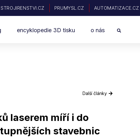
STROJIRENSTVI.CZ
PRUMYSL.CZ
AUTOMATIZACE.CZ
Sea
g
encyklopedie 3D tisku
o nás
Další články
ů laserem míří i do
tupnějších stavebnic