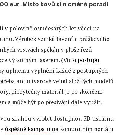
00 eur. Místo kovů si nicméně poradí
i v polovině osmdesátých let vědci na
stinu. Výrobek vzniká tavením práškového
enkých vrstvách spékán v ploše řezů
oce výkonným laserem. (Víc
o postupu
íky úplnému vyplnění každé z postupných
otřeba ani u tvarově velmi složitých modelů
ry, přebytečný materiál je po skončení
em a může být po přesívání dále využit.
 svou snahou vyrobit dostupnou 3D tiskárnu
ky
úspěšné kampani
na komunitním portálu