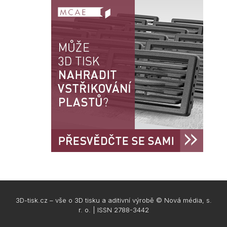
3D-tisk.cz – vše o 3D tisku a aditivní výrobě © Nová média, s.
r. o. | ISSN 2788-3442