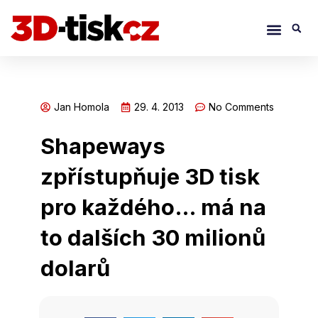
Přeskočit
Menu
S
na
obsah
Jan Homola
29. 4. 2013
No Comments
Shapeways
zpřístupňuje 3D tisk
pro každého… má na
to dalších 30 milionů
dolarů