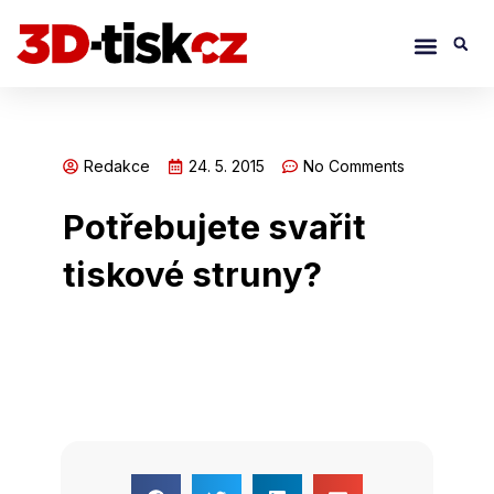
Přeskočit
Menu
S
na
obsah
Redakce
24. 5. 2015
No Comments
Potřebujete svařit
tiskové struny?