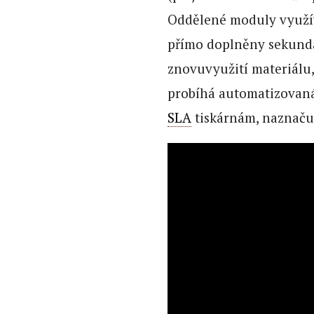
Oddělené moduly využív
přímo doplněny sekundá
znovuvyužití materiálu, 
probíhá automatizovaná
SLA
tiskárnám, naznaču