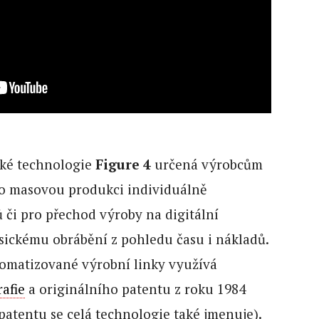
aké technologie
Figure 4
určená výrobcům
ro masovou produkci individuálně
či pro přechod výroby na digitální
sickému obrábění z pohledu času i nákladů.
tomatizované výrobní linky využívá
rafie
a originálního patentu z roku 1984
patentu se celá technologie také jmenuje).