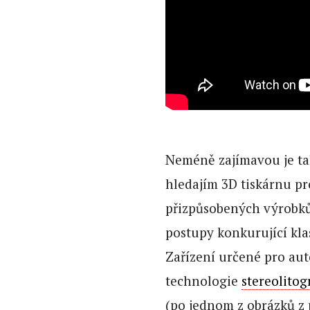
Neméně zajímavou je t
hledajím 3D tiskárnu p
přizpůsobených výrobků 
postupy konkurující kla
Zařízení určené pro au
technologie
stereolitog
(po jednom z obrázků z 