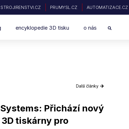
STROJIRENSTVI.CZ
PRUMYSL.CZ
AUTOMATIZACE.CZ
Sea
g
encyklopedie 3D tisku
o nás
Další články
 Systems: Přichází nový
 3D tiskárny pro