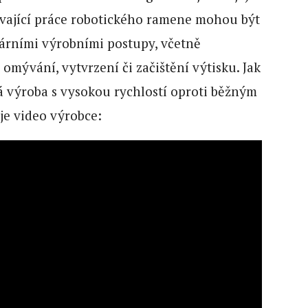
ající práce robotického ramene mohou být
rními výrobními postupy, včetně
omývání, vytvrzení či začištění výtisku. Jak
 výroba s vysokou rychlostí oproti běžným
je video výrobce: