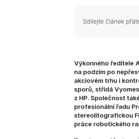
Sdílejte článek přá
Výkonného ředitele Av
na podzim po nepřes
akciovém trhu i kont
sporů, střídá Vyomes
z HP. Společnost také
profesionální řadu P
stereolitografickou F
práce robotického r