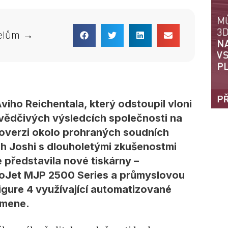
telům →
iho Reichentala, který odstoupil vloni
vědčivých výsledcích společnosti na
roverzi okolo prohraných soudních
h Joshi s dlouholetými zkušenostmi
 představila nové tiskárny –
roJet MJP 2500 Series a průmyslovou
igure 4 využívající automatizované
amene.