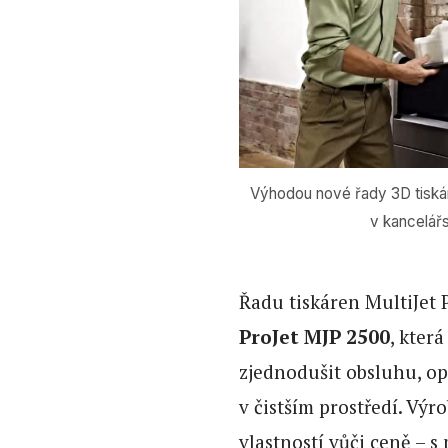
Výhodou nové řady 3D tiská
v kancelář
Řadu tiskáren MultiJet 
ProJet MJP 2500
, kter
zjednodušit obsluhu, op
v čistším prostředí. Vý
vlastností vůči ceně – s 