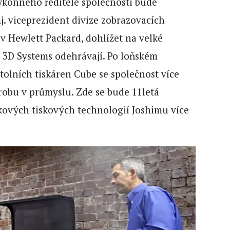
ýkonného ředitele společnosti bude
mj. viceprezident divize zobrazovacích
 v Hewlett Packard, dohlížet na velké
v 3D Systems odehrávají. Po loňském
tolních tiskáren Cube se společnost více
robu v průmyslu. Zde se bude 11letá
kových tiskových technologií Joshimu více