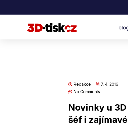
Přeskočit
na
obsah
blo
Redakce
7. 4. 2016
No Comments
Novinky u 3D
šéf i zajímavé