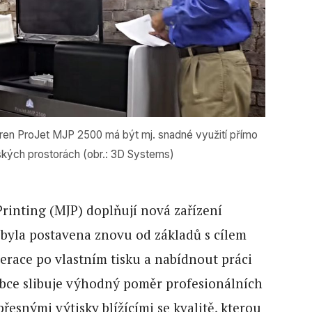
ren ProJet MJP 2500 má být mj. snadné využití přímo
ských prostorách (obr.: 3D Systems)
Printing (MJP) doplňují nová zařízení
á byla postavena znovu od základů s cílem
erace po vlastním tisku a nabídnout práci
robce slibuje výhodný poměr profesionálních
přesnými výtisky blížícími se kvalitě, kterou