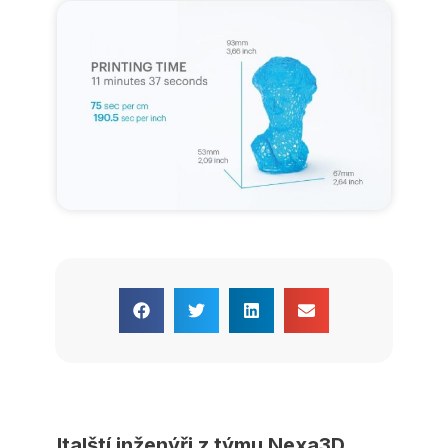
Italští inženýři z týmu Nexa3D