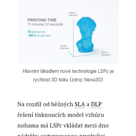
Hlavním lákadlem nové technologie LSPc je
rychlost 3D tisku (zdroj: Nexa3D)
Na rozdíl od běžných
SLA
a
DLP
řešení tisknoucích model vzhůru
nohama má LSPc vkládat mezi dno
nádržky, vytvrzovanou pryskyřici