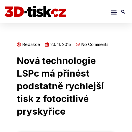
Přeskočit
Menu
S
na
obsah
Redakce
23. 11. 2015
No Comments
Nová technologie
LSPc má přinést
podstatně rychlejší
tisk z fotocitlivé
pryskyřice