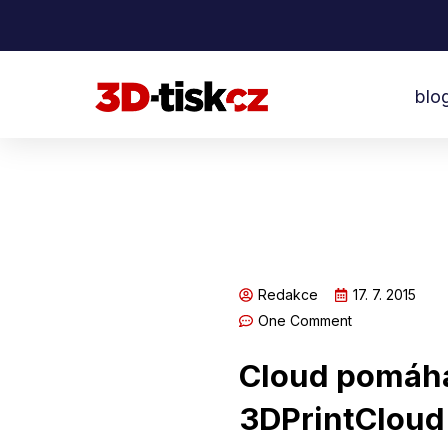
Přeskočit
na
obsah
blo
Redakce
17. 7. 2015
One Comment
Cloud pomáhá
3DPrintCloud 