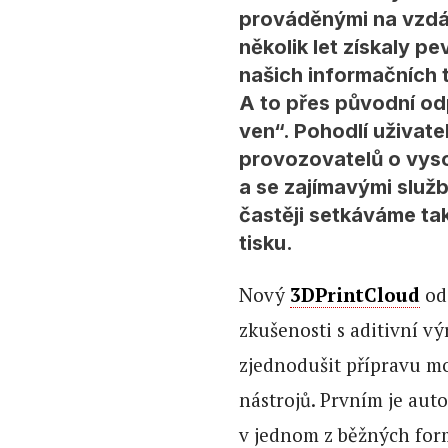
prováděnými na vzdál
několik let získaly p
našich informačních t
A to přes původní od
ven“. Pohodlí uživate
provozovatelů o vys
a se zajímavými služ
častěji setkáváme tak
tisku.
Nový
3DPrintCloud
od 
zkušenosti s aditivní vý
zjednodušit přípravu m
nástrojů. Prvním je au
v jednom z běžných for