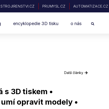
STROJIRENSTVI.CZ
PRUMYSL.CZ
AUTOMATIZACE.CZ
Sea
g
encyklopedie 3D tisku
o nás
Další články
 s 3D tiskem •
umí opravit modely •