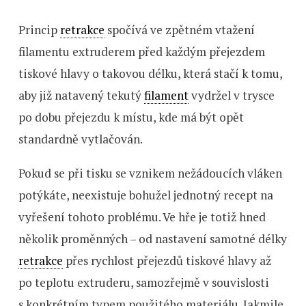
Princip
retrakce
spočívá ve zpětném vtažení
filamentu extruderem před každým přejezdem
tiskové hlavy o takovou délku, která stačí k tomu,
aby již natavený tekutý
filament
vydržel v trysce
po dobu přejezdu k místu, kde má být opět
standardně vytlačován.
Pokud se při tisku se vznikem nežádoucích vláken
potýkáte, neexistuje bohužel jednotný recept na
vyřešení tohoto problému. Ve hře je totiž hned
několik proměnných – od nastavení samotné délky
retrakce
přes rychlost přejezdů tiskové hlavy až
po teplotu extruderu, samozřejmě v souvislosti
s konkrétním typem použitého materiálu. Jakmile