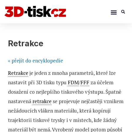
Přeskočit
Menu
S
na
obsah
Navigace
pro
Retrakce
příspěvek
« přejít do encyklopedie
Retrakce
je jeden z mnoha parametrů, které lze
nastavit při 3D tisku typu
FDM
/
FFF
za účelem
dosažení co nejlepšího tiskového výstupu. Špatně
nastavená
retrakce
se projevuje nejčastěji vznikem
nežádoucích vláken materiálu, která kopírují
trajektorii tiskové trysky i v místech, kde žádný
materiál být nemá. Vyrobený model potom působí