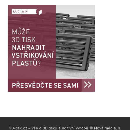
3D-tisk.cz – vše o 3D tisku a aditivní výrobě © Nová média, s.