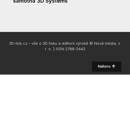
samotná 3D Systems
3D-tisk.cz – vše o 3D tisku a aditivní výrobě © Nová média, s.
r. o. | ISSN 2788-3442
Nahoru