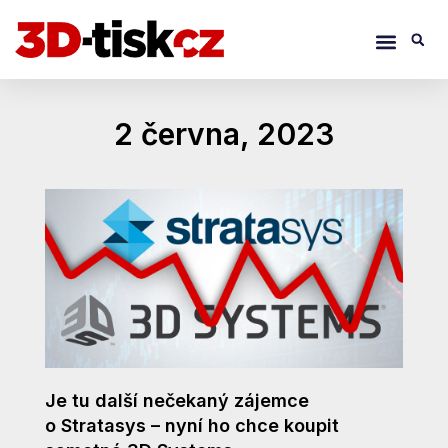
Přeskočit
Menu
S
na
obsah
2 června, 2023
Je tu další nečekaný zájemce
o Stratasys – nyní ho chce koupit