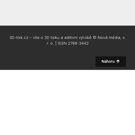
3D-tisk.cz – vše o 3D tisku a aditivní výrobě © Nová média, s.
r. o. | ISSN 2788-3442
Nahoru