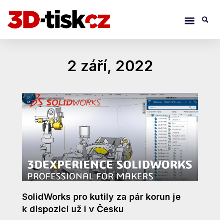
Přeskočit
Menu
S
na
obsah
2 září, 2022
SolidWorks pro kutily za pár korun je
k dispozici už i v Česku