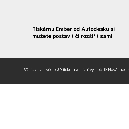
Tiskárnu Ember od Autodesku si
můžete postavit či rozšířit sami
3D-tisk.cz – vše o 3D tisku a aditivní výrobě © Nová média