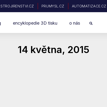
STROJIRENSTVI.CZ
PRUMYSL.CZ
AUTOMATIZACE.CZ
Sea
g
encyklopedie 3D tisku
o nás
14 května, 2015