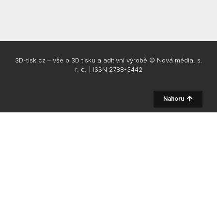
3D-tisk.cz – vše o 3D tisku a aditivní výrobě © Nová média, s.
r. o. | ISSN 2788-3442
Nahoru