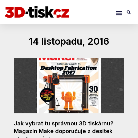
Přeskočit
Menu
S
na
obsah
14 listopadu, 2016
Jak vybrat tu správnou 3D tiskárnu?
Magazín Make doporučuje z desítek