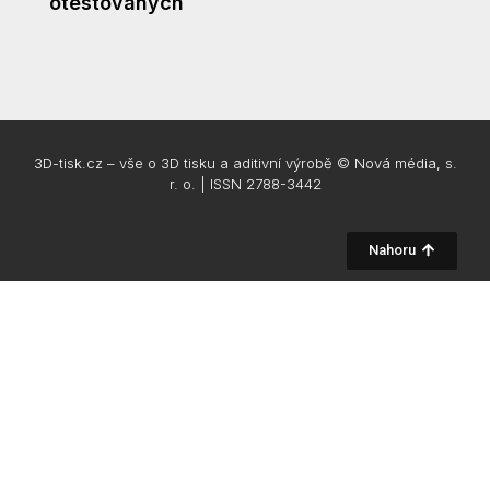
otestovaných
3D-tisk.cz – vše o 3D tisku a aditivní výrobě © Nová média, s.
r. o. | ISSN 2788-3442
Nahoru