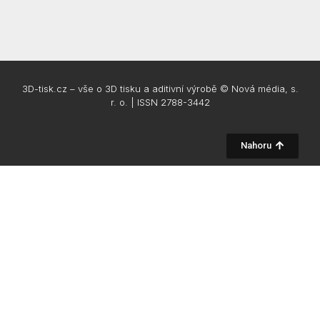
3D-tisk.cz – vše o 3D tisku a aditivní výrobě © Nová média, s.
r. o. | ISSN 2788-3442
Nahoru