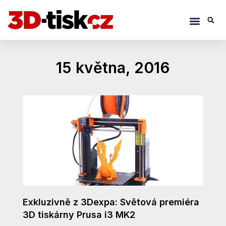
Přeskočit
Menu
S
na
obsah
15 května, 2016
Exkluzivně z 3Dexpa: Světová premiéra
3D tiskárny Prusa i3 MK2