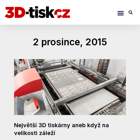
Přeskočit
Menu
S
na
obsah
2 prosince, 2015
Největší 3D tiskárny aneb když na
velikosti záleží