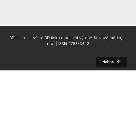
3D-tisk.cz – vše o 3D tisku a aditivní výrobě © Nová média, s.
r. o. | ISSN 2788-3442
Nahoru